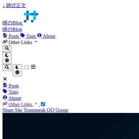
↓
跳过正文
瞳のBlog
瞳のBlog
Posts
Tags
About
Other Links
Posts
Tags
About
Other Links
Share Site
Teamspeak
QQ Group