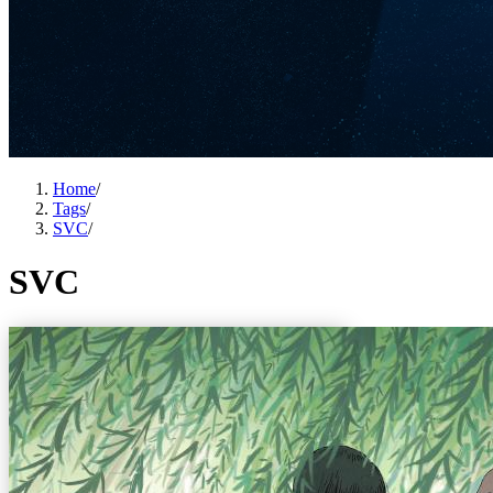
Home
/
Tags
/
SVC
/
SVC