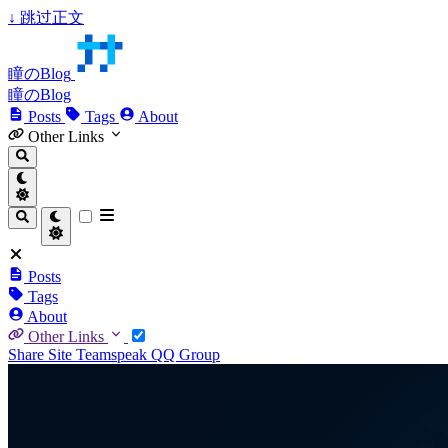
↓
跳过正文
瞳のBlog
瞳のBlog
Posts
Tags
About
Other Links
Posts
Tags
About
Other Links
Share Site
Teamspeak
QQ Group