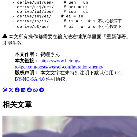
- 
derive/un$/uen/   
# uen = un
- 
derive/ui$/uei/   
# uei = ui
- 
derive/iu$/iou/   
# iou = ui
- 
derive/ie$/ei/   
# ei = ie
- 
derive/i$/ii/      # ii = i 
# i 不小心按两下
- 
derive/u$/uu/      # ui = u 
# u 不小心按两下
本文所有操作都需要在输入法右键菜单里面「重新部署」
才能生效
本文作者：
褐瞳さん
本文链接：
https://www.hetong-
re4per.com/posts/weasel-configuration-memo/
版权声明：
本文文字在未特别注明下默认使用
CC
BY-NC-SA 4.0
许可协议。
相关文章