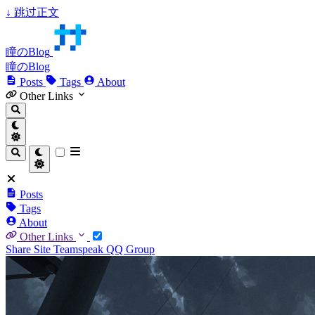
↓
跳过正文
瞳のBlog
瞳のBlog
Posts
Tags
About
Other Links
Posts
Tags
About
Other Links
Share Site
Teamspeak
QQ Group