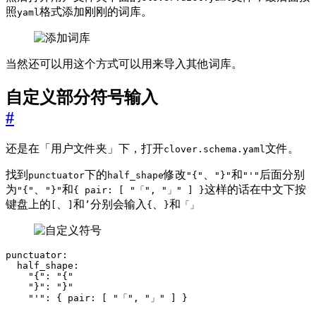
照
格式添加刚刚的词库。
yaml
当然还可以用这个方式可以用来导入其他词库。
自定义部分符号输入
#
还是在「用户文件夹」下，打开
文件。
clover.schema.yaml
找到
下的
修改
、
和
后面分别
punctuator
half_shape
"{"
"}"
"'"
为
、
和
这样的话在中文下按
"{"
"}"
{ pair: [ "「", "」" ] }
键盘上的
、
和
分别会输入
、
和
[
]
’
{
}
「」
punctuator
:
half_shape
:
"{": 
"{"
"}": 
"}"
"'": 
{
pair
:
[
"「"
,
"」"
]
}