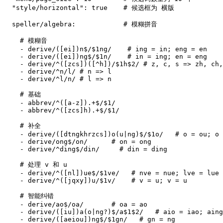
"style/horizontal": 
true
# 候选框为 横版
speller/algebra
:
# 模糊拼音
# 模糊音
- 
derive/([ei])n$/$1ng/   
# ing = in; eng = en
- 
derive/([ei])ng$/$1n/   
# in = ing; en = eng
- 
derive/^([zcs])([^h])/$1h$2/
# z, c, s => zh, ch,
- 
derive/^n/l/
# n => l
- 
derive/^l/n/
# l => n
# 基础
- 
abbrev/^([a-z]).+$/$1/
- 
abbrev/^([zcs]h).+$/$1/
# 补全
- 
derive/([dtngkhrzcs])o(u|ng)$/$1o/  
# o = ou; o 
- 
derive/ong$/on/     
# on = ong
- 
derive/^ding$/din/    
# din = ding
# 处理 v 和 u
- 
derive/^([nl])ue$/$1ve/  
# nve = nue; lve = lue
- 
derive/^([jqxy])u/$1v/   
# v = u; v = u
# 智能纠错
- 
derive/ao$/oa/      
# oa = ao
- 
derive/([iu])a(o|ng?)$/a$1$2/  
# aio = iao; aing
- 
derive/([aeiou])ng$/$1gn/  
# gn = ng