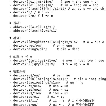
- 
derive/([ei])n$/$1ng/   
# ing = in; eng = en
- 
derive/([ei])ng$/$1n/   
# in = ing; en = eng
- 
derive/^([zcs])([^h])/$1h$2/
# z, c, s => zh, ch,
- 
derive/^n/l/
# n => l
- 
derive/^l/n/
# l => n
# 基础
- 
abbrev/^([a-z]).+$/$1/
- 
abbrev/^([zcs]h).+$/$1/
# 补全
- 
derive/([dtngkhrzcs])o(u|ng)$/$1o/  
# o = ou; o 
- 
derive/ong$/on/     
# on = ong
- 
derive/^ding$/din/    
# din = ding
# 处理 v 和 u
- 
derive/^([nl])ue$/$1ve/  
# nve = nue; lve = lue
- 
derive/^([jqxy])u/$1v/   
# v = u; v = u
# 智能纠错
- 
derive/ao$/oa/      
# oa = ao
- 
derive/([iu])a(o|ng?)$/a$1$2/  
# aio = iao; aing
- 
derive/([aeiou])ng$/$1gn/  
# gn = ng
- 
derive/un$/uen/   
# uen = un
- 
derive/ui$/uei/   
# uei = ui
- 
derive/iu$/iou/   
# iou = ui
- 
derive/ie$/ei/   
# ei = ie
- 
derive/i$/ii/      # ii = i 
# i 不小心按两下
- 
derive/u$/uu/      # ui = u 
# u 不小心按两下