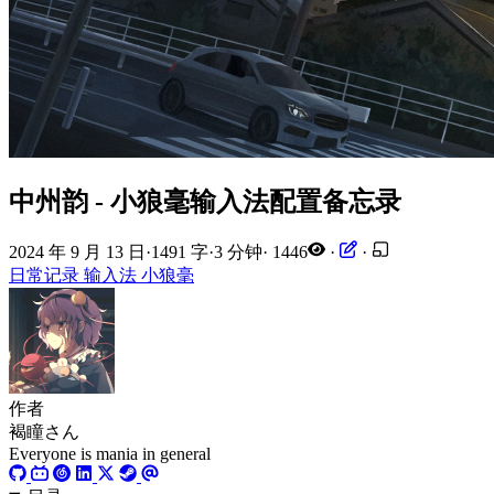
中州韵 - 小狼毫输入法配置备忘录
2024 年 9 月 13 日
·
1491 字
·
3 分钟
·
1446
·
·
日常记录
输入法
小狼毫
作者
褐瞳さん
Everyone is mania in general