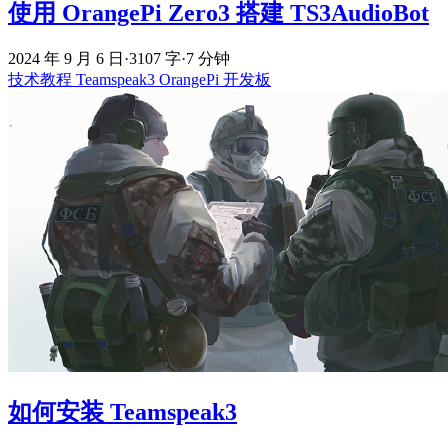
使用 OrangePi Zero3 搭建 TS3AudioBot
2024 年 9 月 6 日
·
3107 字
·
7 分钟
技术教程
Teamspeak3
OrangePi
开发板
如何安装 Teamspeak3