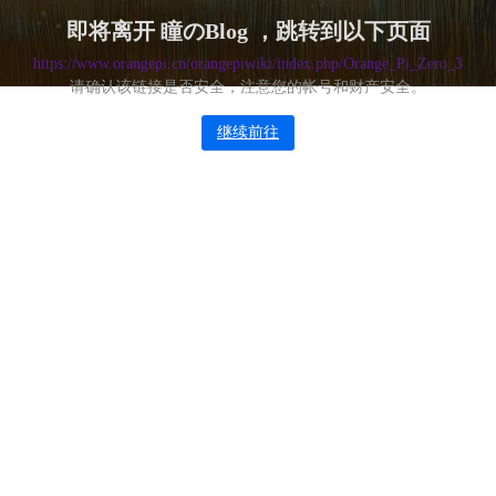
即将离开 瞳のBlog ，跳转到以下页面
https://www.orangepi.cn/orangepiwiki/index.php/Orange_Pi_Zero_3
请确认该链接是否安全，注意您的帐号和财产安全。
继续前往