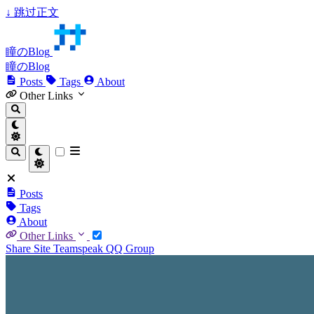
↓
跳过正文
瞳のBlog
瞳のBlog
Posts
Tags
About
Other Links
Posts
Tags
About
Other Links
Share Site
Teamspeak
QQ Group